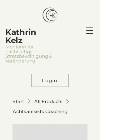
Kathrin
Kelz
Mentorin für
nachhaltige
Stressbewältigung &
Veränderung
Login
Start
All Products
Achtsamkeits Coaching